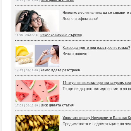
Виж цялата статия
19:15 | 09-19-19 |
Няколко лесни начина да се справите
Лесно и ефективно!
няколко начина сърбящ
11:50 | 09-18-19 |
Какво да ядете при разстроен стомах?
Вижте повече...
какво ядете разстроен
14:45 | 09-17-19 |
16 вкусни нискокалорични закуски, ко
Те ще ви държат ситидо времето за о
Виж цялата статия
17:03 | 09-12-19 |
Узрелите срещу Неузрелите Банани: Ко
Предимствата и недостатъците на зел