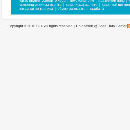
какво правят успелите хора
|
неустоим грим
|
празничен грим
|
модерни визии за есента
|
какво искат жените
|
какво той ще пр
как да си по-красива
|
обувки за есента
|
съдбата
|
Copyright © 2010 BEU All rights reserved. |
Colocation @ Sofia Data Center