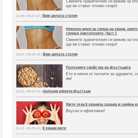
Сменете хранителния си режим за пл
ще ви стават отново скоро!
Виж цялата статия
11:09 | 09-27-19 |
Няколко идеи за смяна на храна, които
според диетолозите, Част 1
Сменете хранителния си режим за пл
ще ви стават отново скоро!
Виж цялата статия
10:47 | 09-26-19 |
Полезните свойства на фъстъците
Ето и някои от ползите за здравето, 
им!
полезни ефекти фъстъци
15:25 | 09-25-19 |
Яжте тези 8 храниза здрава и сияйна к
Вкусно и ефективно!
8 храни яжте
11:45 | 09-25-19 |