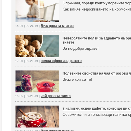
3 причини, поради които уморените хо
Как влияе недоспиването на хормонит
Виж цялата статия
15:06 | 09-24-19 |
Невероятните ползи за здравето на оре
знаете
За по-добро здраве!
ползи ефекти здравето
17:20 | 09-20-19 |
Полезните свойства на чая от розови 
Вижте кои са те!
чай розови листа
15:05 | 09-20-19 |
7 напитки, освен кафето, които ще ви 
Освежителни и тонизиращи напитки 