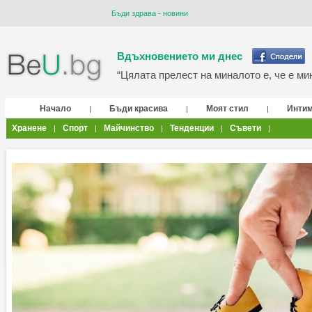
Бъди здрава - новини
Вдъхновението ми днес
“Цялата прелест на миналото е, че е мин
Начало
Бъди красива
Моят стил
Инти
|
|
|
Хранене
Спорт
Майчинство
Тенденции
Съвети
|
|
|
|
|