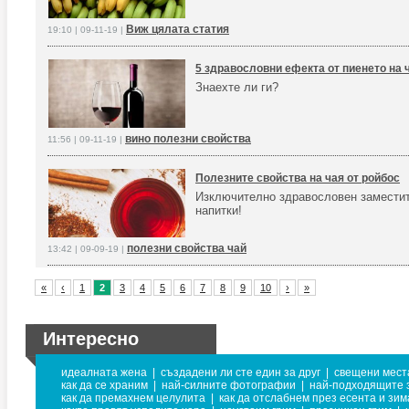
Виж цялата статия
19:10 | 09-11-19 |
5 здравословни ефекта от пиенето на 
Знаехте ли ги?
вино полезни свойства
11:56 | 09-11-19 |
Полезните свойства на чая от ройбос
Изключително здравословен замести
напитки!
полезни свойства чай
13:42 | 09-09-19 |
«
‹
1
2
3
4
5
6
7
8
9
10
›
»
Интересно
идеалната жена
|
създадени ли сте един за друг
|
свещени мест
как да се храним
|
най-силните фотографии
|
най-подходящите з
как да премахнем целулита
|
как да отслабнем през есента и зим