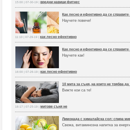
вредни навици фитнес
15:00 | 07-30-19 |
Как лесно и ефективно да се справите
Научете повече!
как лесно ефективно
11:10 | 07-29-19 |
Как лесно и ефективно да се справите
Научете как!
как лесно ефективно
16:00 | 07-26-19 |
10 мита за съня, на които не трябва да
Вижте кои са те!
митове съня не
16:17 | 07-25-19 |
Лимонада с хималайска сол: спира ми
Свежа, витаминозна напитка за енерг