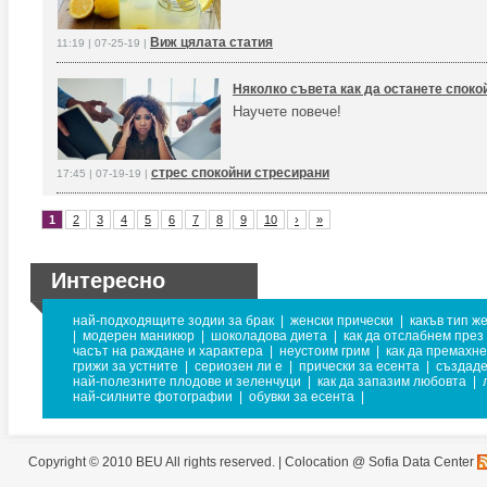
Виж цялата статия
11:19 | 07-25-19 |
Няколко съвета как да останете спокой
Научете повече!
стрес спокойни стресирани
17:45 | 07-19-19 |
1
2
3
4
5
6
7
8
9
10
›
»
Интересно
най-подходящите зодии за брак
|
женски прически
|
какъв тип ж
|
модерен маникюр
|
шоколадова диета
|
как да отслабнем през
часът на раждане и характера
|
неустоим грим
|
как да премахн
грижи за устните
|
сериозен ли е
|
прически за есента
|
създаде
най-полезните плодове и зеленчуци
|
как да запазим любовта
|
най-силните фотографии
|
обувки за есента
|
Copyright © 2010 BEU All rights reserved. |
Colocation @ Sofia Data Center