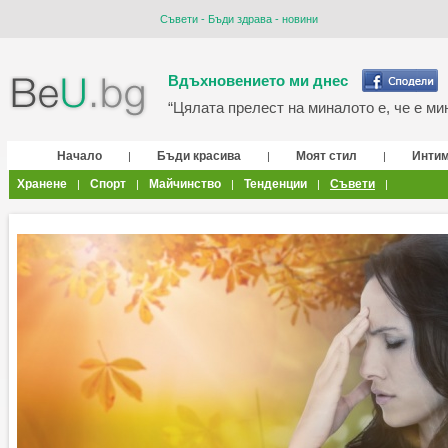
Съвети - Бъди здрава - новини
Вдъхновението ми днес
“Цялата прелест на миналото е, че е мин
Начало
Бъди красива
Моят стил
Инти
|
|
|
Хранене
Спорт
Майчинство
Тенденции
Съвети
|
|
|
|
|