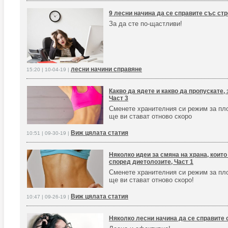
9 лесни начина да се справите със ст
За да сте по-щастливи!
лесни начини справяне
15:20 | 10-04-19 |
Какво да ядете и какво да пропускате,
Част 3
Сменете хранителния си режим за пл
ще ви стават отново скоро
Виж цялата статия
10:51 | 09-30-19 |
Няколко идеи за смяна на храна, които
според диетолозите, Част 1
Сменете хранителния си режим за пл
ще ви стават отново скоро!
Виж цялата статия
10:47 | 09-26-19 |
Няколко лесни начина да се справите