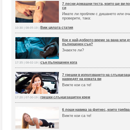
7 лесни домашни теста, които ще ви п
си
Имате ли проблем с дишането или оч
проверите, така:
Виж цялата статия
10:30 | 08-05-19 |
Кое е най-доброто време за вана или д
пълноценен сън?
Знаехте ли?
сън пълноценен кога
17:35 | 08-02-19 |
7 грешки в използването на слънцезащ
навредят на кожата ви
Вижте кои са те!
грешки слънцезащитен крем
17:20 | 07-30-19 |
6 лоши навика за фитнес, които трябв
Вижте кои са те!