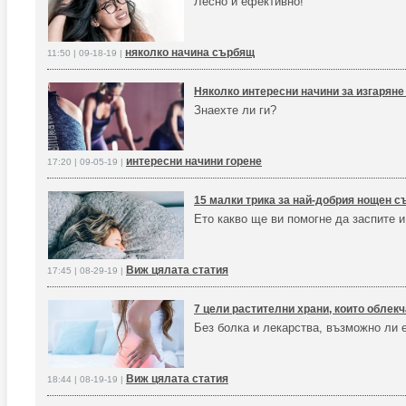
Лесно и ефективно!
няколко начина сърбящ
11:50 | 09-18-19 |
Няколко интересни начини за изгаряне
Знаехте ли ги?
интересни начини горене
17:20 | 09-05-19 |
15 малки трика за най-добрия нощен с
Ето какво ще ви помогне да заспите 
Виж цялата статия
17:45 | 08-29-19 |
7 цели растителни храни, които облек
Без болка и лекарства, възможно ли 
Виж цялата статия
18:44 | 08-19-19 |