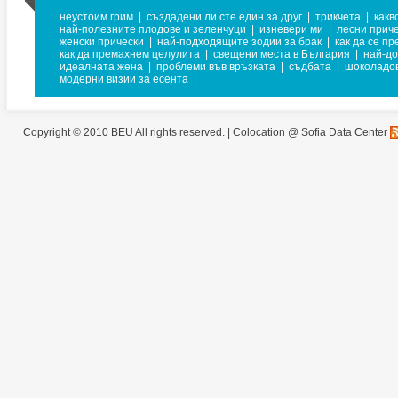
неустоим грим
|
създадени ли сте един за друг
|
трикчета
|
какв
най-полезните плодове и зеленчуци
|
изневери ми
|
лесни прич
женски прически
|
най-подходящите зодии за брак
|
как да се п
как да премахнем целулита
|
свещени места в България
|
най-до
идеалната жена
|
проблеми във връзката
|
съдбата
|
шоколадо
модерни визии за есента
|
Copyright © 2010 BEU All rights reserved. |
Colocation @ Sofia Data Center