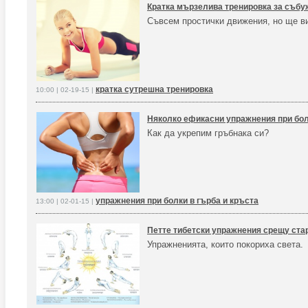
Кратка мързелива тренировка за съб
Съвсем простички движения, но ще ви
кратка сутрешна тренировка
10:00 | 02-19-15 |
Няколко ефикасни упражнения при бол
Как да укрепим гръбнака си?
упражнения при болки в гърба и кръста
13:00 | 02-01-15 |
Петте тибетски упражнения срещу ста
Упражненията, които покориха света.