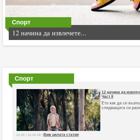
Спорт
12 начина да извлечете...
Спорт
12 начина да извлеч
Част II
Ето как да се възп
следващата си разх
Виж цялата статия
12:32 | 12-10-19 |