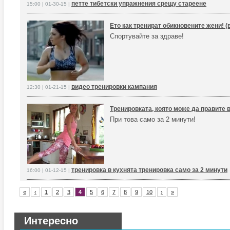
петте тибетски упражнения срещу стареене
15:00 | 01-30-15 |
Ето как тренират обикновените жени! (
Спортувайте за здраве!
видео тренировки кампания
12:30 | 01-21-15 |
Тренировката, която може да правите 
При това само за 2 минути!
тренировка в кухнята тренировка само за 2 минути
16:00 | 01-12-15 |
«
‹
1
2
3
4
5
6
7
8
9
10
›
»
Интересно