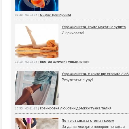
сърце тренировка
07:30 | 04-03-15 |
Упражненията, които махат целулита
И бричовете!
против целулит упражнения
17:10 | 03-22-15 |
Упражненията, с които ще стопите лю
Резултатът е уау!
тренировка любовни дръжки тънка талия
15:55 | 03-11-15 |
Петте стъпки за стегнат корем
За да изглеждате невероятно секси