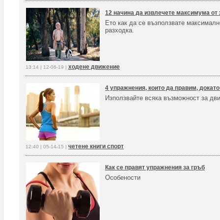
12 начина да извлечете максимума от х
Ето как да се възползвате максималн
разходка.
ходене движение
13:14 | 12-06-19 |
4 упражнения, които да правим, докато
Използвайте всяка възможност за дв
четене книги спорт
12:40 | 05-14-15 |
Как се правят упражнения за гръб
Особености