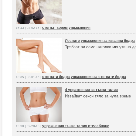
стегнат корем упражнения
16:43 | 03-02-15 |
Лесните упражнения за изваяни бедра
Трябват ви само няколко минути на де
стегнати бедра упражнения за стегнати бедра
13:35 | 03-01-15 |
4 упражнения за тънка талия
Извайват секси тяло за нула време
упражнения тънка талия отслабване
13:30 | 02-28-15 |