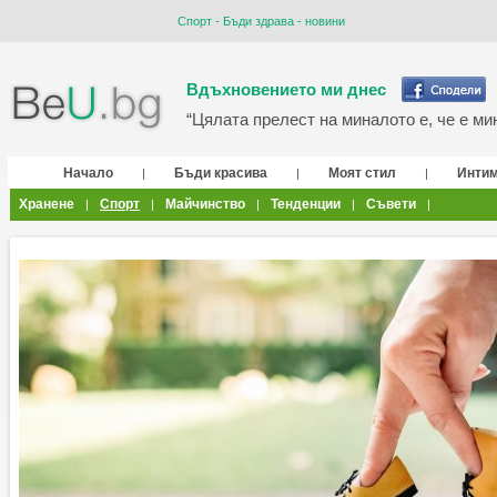
Спорт - Бъди здрава - новини
Вдъхновението ми днес
“Цялата прелест на миналото е, че е мин
Начало
Бъди красива
Моят стил
Инти
|
|
|
Хранене
Спорт
Майчинство
Тенденции
Съвети
|
|
|
|
|