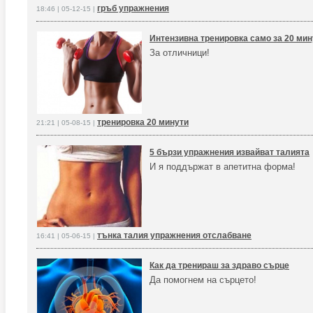
гръб упражнения
18:46 | 05-12-15 |
Интензивна тренировка само за 20 мин
За отличници!
тренировка 20 минути
21:21 | 05-08-15 |
5 бързи упражнения извайват талията
И я поддържат в апетитна форма!
тънка талия упражнения отслабване
16:41 | 05-06-15 |
Как да тренираш за здраво сърце
Да помогнем на сърцето!